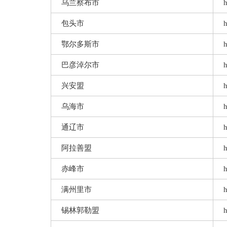
乌兰察布市
h
包头市
h
鄂尔多斯市
h
巴彦淖尔市
h
兴安盟
h
乌海市
h
通辽市
h
阿拉善盟
h
赤峰市
h
满州里市
h
锡林郭勒盟
h