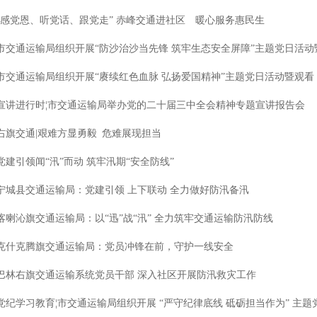
 “感党恩、听党话、跟党走” 赤峰交通进社区 暖心服务惠民生
 市交通运输局组织开展“防沙治沙当先锋 筑牢生态安全屏障”主题党日活动暨
 市交通运输局组织开展“赓续红色血脉 弘扬爱国精神”主题党日活动暨观看《
 宣讲进行时¦市交通运输局举办党的二十届三中全会精神专题宣讲报告会
 右旗交通|艰难方显勇毅 危难展现担当
 党建引领闻“汛”而动 筑牢汛期“安全防线”
 宁城县交通运输局：党建引领 上下联动 全力做好防汛备汛
 喀喇沁旗交通运输局：以“迅”战“汛” 全力筑牢交通运输防汛防线
 克什克腾旗交通运输局：党员冲锋在前，守护一线安全
 巴林右旗交通运输系统党员干部 深入社区开展防汛救灾工作
 党纪学习教育¦市交通运输局组织开展 “严守纪律底线 砥砺担当作为” 主题党.