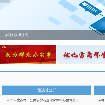
@国务院 我来说
交通运输部“四好农村路”高质量发展交通强国建设试点任...
预决算公开
·
·
2026年度赤峰市公路管护与运输保障中心预算公开
赤峰