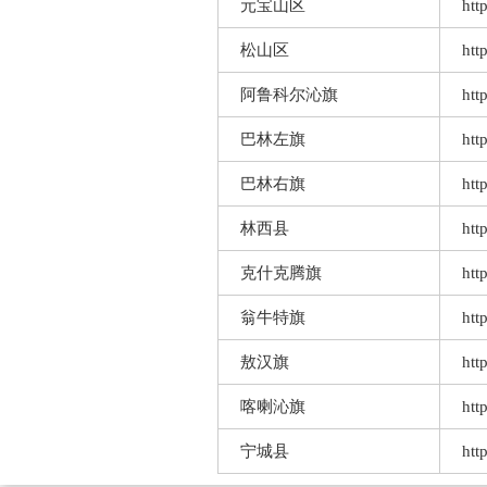
元宝山区
htt
松山区
htt
阿鲁科尔沁旗
htt
巴林左旗
htt
巴林右旗
htt
林西县
htt
克什克腾旗
htt
翁牛特旗
htt
敖汉旗
htt
喀喇沁旗
htt
宁城县
htt