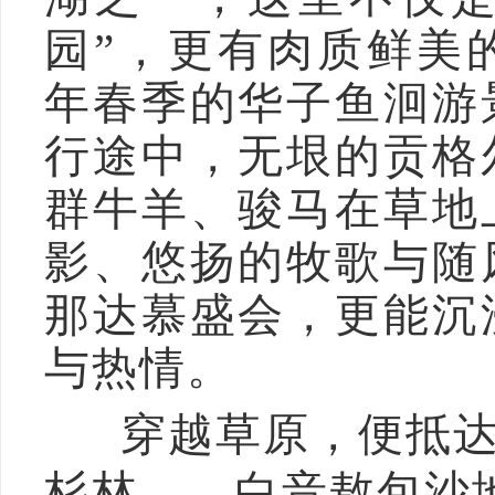
园”，更有肉质鲜美
年春季的华子鱼洄游
行途中，无垠的贡格
群牛羊、骏马在草地
影、悠扬的牧歌与随
那达慕盛会，更能沉
与热情。
穿越草原，便抵达
杉林——白音敖包沙