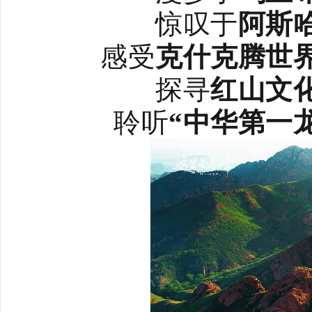
惊叹于
阿斯
感受
克什克腾世
探寻
红山文
聆听
“中华第一龙