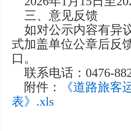
20
26
年
1
月
15
日至
20
三、意见反馈
如对公示内容有异
式
加盖单位公章后
反
口
。
联系电话：
0476-
88
附件：
《道路旅客
表》.xls