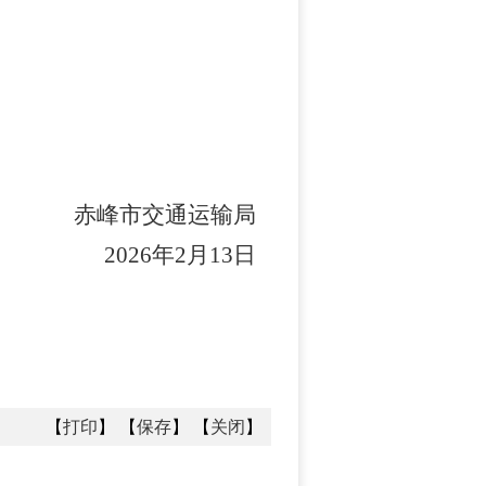
赤峰市交通运输局
20
26
年
2月13
日
【
打印
】 【
保存
】 【
关闭
】