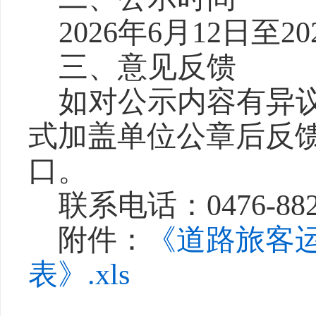
20
26
年
6
月
12
日至
20
三、意见反馈
如对公示内容有异
式
加盖单位公章后
反
口
。
联系电话：
0476-
88
附件：
《道路旅客
表》.xls